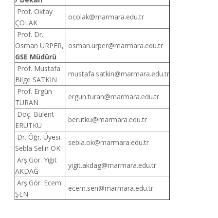
Prof. Oktay
ocolak@marmara.edu.tr
ÇOLAK
Prof. Dr.
Osman ÜRPER,
osman.urper@marmara.edu.tr
GSE Müdürü
Prof. Mustafa
mustafa.satkin@marmara.edu.tr
Bilge SATKIN
Prof. Ergün
ergun.turan@marmara.edu.tr
TURAN
Doç. Bülent
berutku@marmara.edu.tr
ERUTKU
Dr. Öğr. Üyesi.
sebla.ok@marmara.edu.tr
Sebla Selin OK
Arş.Gör. Yiğit
yigit.akdag@marmara.edu.tr
AKDAĞ
Arş.Gör. Ecem
ecem.sen@marmara.edu.tr
ŞEN