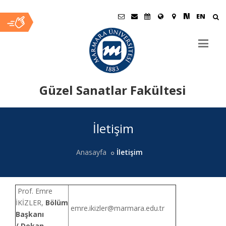
EN
Güzel Sanatlar Fakültesi
Ana
İletişim
İçerik
Anasayfa
İletişim
Prof. Emre
İKİZLER,
Bölüm
emre.ikizler@marmara.edu.tr
Başkanı
/ Dekan