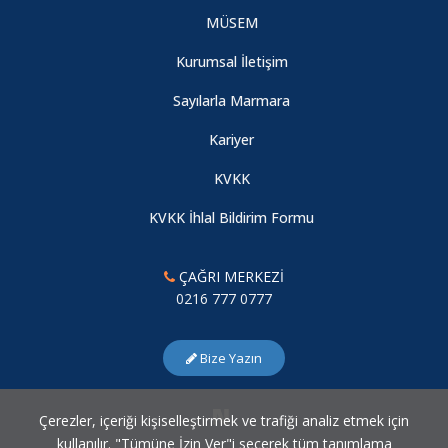
MÜSEM
Kurumsal İletişim
Sayılarla Marmara
Kariyer
KVKK
KVKK İhlal Bildirim Formu
ÇAĞRI MERKEZİ
0216 777 0777
Bize Yazın
Çerezler, içeriği kişiselleştirmek ve trafiği analiz etmek için
kullanılır. "Tümüne İzin Ver"i seçerek tüm tanımlama